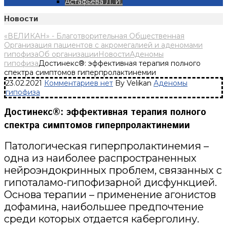
Астафьева Л. И.
Новости
«ВЕЛИКАН» - Благотворительная Общественная
Организация пациентов с акромегалией и аденомами
гипофиза
Об организации
Новости
Аденомы
гипофиза
Достинекс®: эффективная терапия полного
спектра симптомов гиперпролактинемии
23.02.2021
Комментариев нет
By Velikan
Аденомы
гипофиза
Достинекс®: эффективная терапия полного
спектра симптомов гиперпролактинемии
Патологическая гиперпролактинемия –
одна из наиболее распространенных
нейроэндокринных проблем, связанных с
гипоталамо-гипофизарной дисфункцией.
Основа терапии – применение агонистов
дофамина, наибольшее предпочтение
среди которых отдается каберголину.