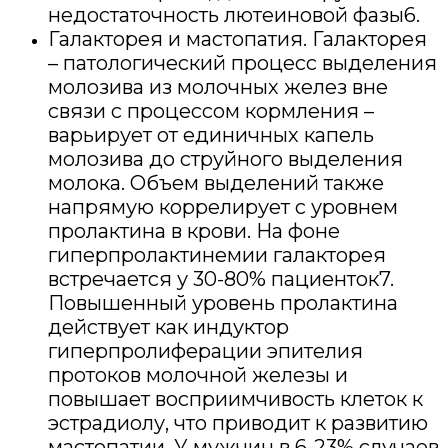
недостаточность лютеиновой фазы6.
Галакторея и мастопатия. Галакторея
– патологический процесс выделения
молозива из молочных желез вне
связи с процессом кормления –
варьирует от единичных капель
молозива до струйного выделения
молока. Объем выделений также
напрямую коррелирует с уровнем
пролактина в крови. На фоне
гиперпролактинемии галакторея
встречается у 30-80% пациенток7.
Повышенный уровень пролактина
действует как индуктор
гиперпролиферации эпителия
протоков молочной железы и
повышает восприимчивость клеток к
эстрадиолу, что приводит к развитию
мастопатии. У мужчин в 6-23% случаев