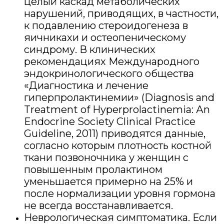
целый каскад метаболических
нарушений, приводящих, в частности,
к подавлению стероидогенеза в
яичникахи и остеопеническому
синдрому. В клинических
рекомендациях Международного
эндокринологического общества
«Диагностика и лечение
гиперпролактинемии» (Diagnosis and
Treatment of Hyperprolactinemia: Аn
Endocrine Society Clinical Practice
Guideline, 2011) приводятся данные,
согласно которым плотность костной
ткани позвоночника у женщин с
повышенным пролактином
уменьшается примерно на 25% и
после нормализации уровня гормона
не всегда восстанавливается.
Неврологическая симптоматика. Если