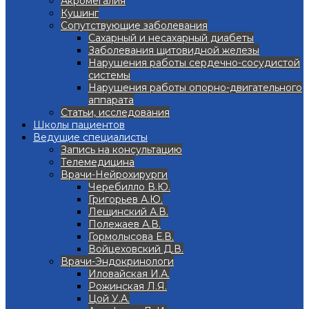
Акромегалия
Кушинг
Сопутствующие заболевания
Сахарный и несахарный диабеты
Заболевания щитовидной железы
Нарушения работы сердечно-сосудистой
системы
Нарушения работы опорно-двигательного
аппарата
Статьи, исследования
Школы пациентов
Ведущие специалисты
Запись на консультацию
Телемедицина
Врачи-Нейрохирурги
Черебилло В.Ю.
Григорьев А.Ю.
Лещинский А.В.
Полежаев А.В.
Гормолысова Е.В.
Войцеховский Д.В.
Врачи-Эндокринологи
Иловайская И.А.
Рожинская Л.Я.
Цой У.А.