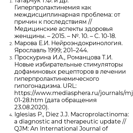
Татарчук Т.Ф. и др.
Гиперпролактинемия как
междисциплинарная проблема: от
причин к последствиям //
Медицинские аспекты здоровья
женщины. – 2015. – №. 10. – С. 10-18.
Марова Е.И. Нейроэндокринология.
Ярославль 1999; 201–244.
Проскурина И.А., Романцова Т.И.
Новые избирательные стимуляторы
дофаминовых рецепторов в лечении
гиперпролактинемического
гипогонадизма. URL:
https://www.mediasphera.ru/journals/mj
01-28.htm (дата обращения
23.08.2020).
Iglesias P., Diez J.J. Macroprolactinoma:
a diagnostic and therapeutic update //
QJM: An International Journal of