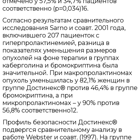
отмечено у 57,5% и 34,7% пациентов
соответственно (p=0,034)16.
Согласно результатам сравнительного
исследования Sarno и соавт. 2001 года,
включившего 207 пациенток с
гиперпролактинемией, разница в
показателях уменьшения размеров
опухолей на фоне терапии в группах
каберголина и бромокриптина была
значительной. При макропролактиномах
опухоль уменьшилась у 82,1% женщин в
группе Достинекс® против 46,4% в группе
бромокриптина, а при
микропролактиномах – у 90% против
56,8% соответственно12.
Профиль безопасности Достинекс®
подвергся сравнительному анализу в
работе Webster и соавт. (1997). На группе