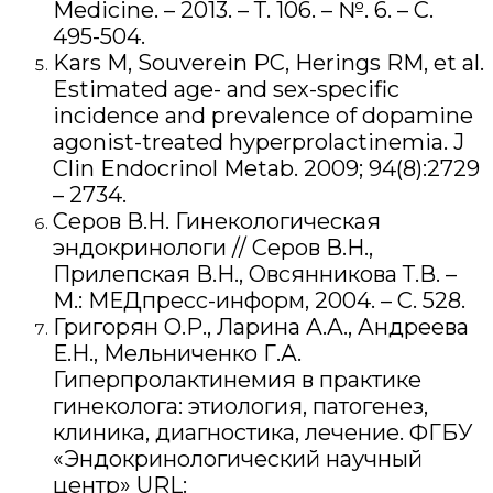
Medicine. – 2013. – Т. 106. – №. 6. – С.
495-504.
Kars M, Souverein PC, Herings RM, et al.
Estimated age- and sex-specific
incidence and prevalence of dopamine
agonist-treated hyperprolactinemia. J
Clin Endocrinol Metab. 2009; 94(8):2729
– 2734.
Серов В.Н. Гинекологическая
эндокринологи // Серов В.Н.,
Прилепская В.Н., Овсянникова Т.В. –
М.: МЕДпресс-информ, 2004. – С. 528.
Григорян О.Р., Ларина А.А., Андреева
Е.Н., Мельниченко Г.А.
Гиперпролактинемия в практике
гинеколога: этиология, патогенез,
клиника, диагностика, лечение. ФГБУ
«Эндокринологический научный
центр» URL: