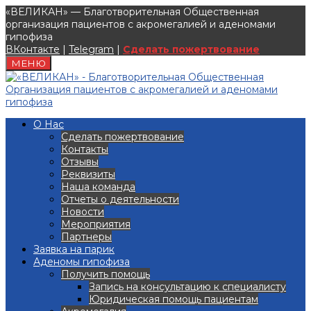
«ВЕЛИКАН» — Благотворительная Общественная
организация пациентов с акромегалией и аденомами
гипофиза
ВКонтакте
|
Telegram
|
Сделать пожертвование
МЕНЮ
О Нас
Сделать пожертвование
Контакты
Отзывы
Реквизиты
Наша команда
Отчеты о деятельности
Новости
Мероприятия
Партнеры
Заявка на парик
Аденомы гипофиза
Получить помощь
Запись на консультацию к специалисту
Юридическая помощь пациентам