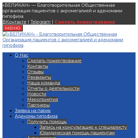
«ВЕЛИКАН» — Благотворительная Общественная
организация пациентов с акромегалией и аденомами
гипофиза
ВКонтакте
|
Telegram
|
Сделать пожертвование
МЕНЮ
О Нас
Сделать пожертвование
Контакты
Отзывы
Реквизиты
Наша команда
Отчеты о деятельности
Новости
Мероприятия
Партнеры
Заявка на парик
Аденомы гипофиза
Получить помощь
Запись на консультацию к специалисту
Юридическая помощь пациентам