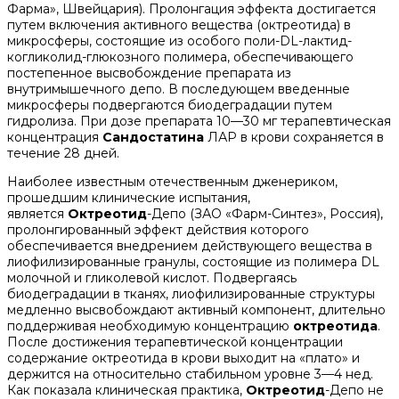
Фарма», Швейцария). Пролонгация эффекта достигается
путем включения активного вещества (октреотида) в
микросферы, состоящие из особого поли-DL-лактид-
когликолид-глюкозного полимера, обеспечивающего
постепенное высвобождение препарата из
внутримышечного депо. В последующем введенные
микросферы подвергаются биодеградации путем
гидролиза. При дозе препарата 10—30 мг терапевтическая
концентрация
Сандостатина
ЛАР в крови сохраняется в
течение 28 дней.
Наиболее известным отечественным дженериком,
прошедшим клинические испытания,
является
Октреотид
-Депо (ЗАО «Фарм-Синтез», Россия),
пролонгированный эффект действия которого
обеспечивается внедрением действующего вещества в
лиофилизированные гранулы, состоящие из полимера DL
молочной и гликолевой кислот. Подвергаясь
биодеградации в тканях, лиофилизированные структуры
медленно высвобождают активный компонент, длительно
поддерживая необходимую концентрацию
октреотида
.
После достижения терапевтической концентрации
содержание октреотида в крови выходит на «плато» и
держится на относительно стабильном уровне 3—4 нед.
Как показала клиническая практика,
Октреотид
-Депо не