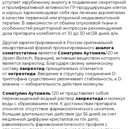
уступает зарубежному аналогу в подавлении секреторной
и пролиферативной активности ГР-продуцирующих клеток
и хорошо зарекомендовал себя при лечении акромегалии
в качестве первичной или вторичной медикаментозной
терапии. В зависимости от объема опухолевой ткани и
особенностей рецепторной экспрессии рекомендуемая
доза препарата колеблется от 10 до 30 мг/28 дней, в/м.
Другой зарегистрированной в России оригинальной
лекарственной формой пролонгированного
аналога
соматостатина
является
Соматулин Аутожель
120 мг
(Ipsen Biotech, Франция), активным веществом которого
является ланреотид. Благодаря своему химическому
составу
ланреотид
принципиально отличается
от
октреотида
. Введение в структуру соединения D-
триптофана существенно увеличивает стабильность, а D-
аланина — избирательность действия молекулы.
Соматулин Аутожель
120 мг представляет собой
перенасыщенный водный раствор
ланреотида
и молекул
воды с образованием геля. К достоинствам препарата
относятся: отсутствие фармакологического носителя,
большая длительностью действия (до 56 дней) за счет
медленной диффузии кристаллов из п/к депо,
равномерность фармакокинетического профиля с