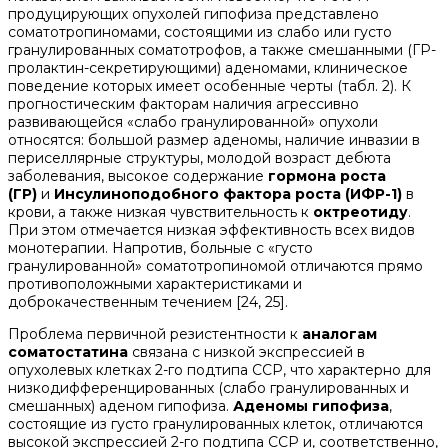
продуцирующих опухолей гипофиза представлено
соматотропиномами, состоящими из слабо или густо
гранулированных соматотрофов, а также смешанными (ГР-
пролактин-секретирующими) аденомами, клиническое
поведение которых имеет особенные черты (табл. 2). К
прогностическим факторам наличия агрессивно
развивающейся «слабо гранулированной» опухоли
относятся: большой размер аденомы, наличие инвазии в
периселлярные структуры, молодой возраст дебюта
заболевания, высокое содержание
гормона роста
(ГР)
и
Инсулиноподобного фактора роста (ИФР-1)
в
крови, а также низкая чувствительность к
октреотиду
.
При этом отмечается низкая эффективность всех видов
монотерапии. Напротив, больные с «густо
гранулированной» соматотропиномой отличаются прямо
противоположными характеристиками и
доброкачественным течением [24, 25].
Проблема первичной резистентности к
аналогам
соматостатина
связана с низкой экспрессией в
опухолевых клетках 2-го подтипа ССР, что характерно для
низкодифференцированных (слабо гранулированных и
смешанных) аденом гипофиза.
Аденомы гипофиза
,
состоящие из густо гранулированных клеток, отличаются
высокой экспрессией 2-го подтипа ССР и, соответственно,