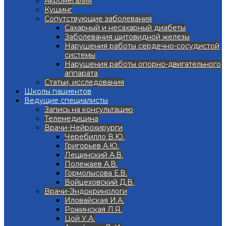
Акромегалия
Кушинг
Сопутствующие заболевания
Сахарный и несахарный диабеты
Заболевания щитовидной железы
Нарушения работы сердечно-сосудистой
системы
Нарушения работы опорно-двигательного
аппарата
Статьи, исследования
Школы пациентов
Ведущие специалисты
Запись на консультацию
Телемедицина
Врачи-Нейрохирурги
Черебилло В.Ю.
Григорьев А.Ю.
Лещинский А.В.
Полежаев А.В.
Гормолысова Е.В.
Войцеховский Д.В.
Врачи-Эндокринологи
Иловайская И.А.
Рожинская Л.Я.
Цой У.А.