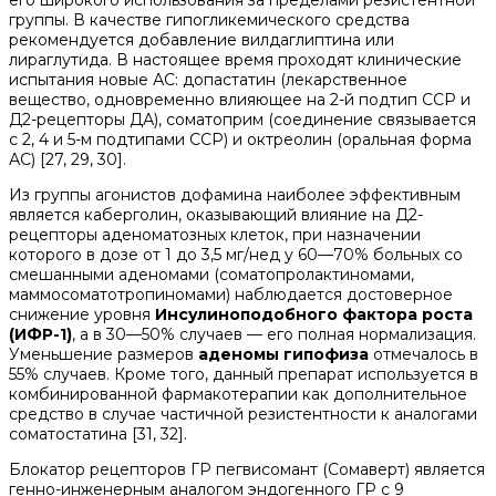
его широкого использования за пределами резистентной
группы. В качестве гипогликемического средства
рекомендуется добавление вилдаглиптина или
лираглутида. В настоящее время проходят клинические
испытания новые АС: допастатин (лекарственное
вещество, одновременно влияющее на 2-й подтип ССР и
Д2-рецепторы ДА), соматоприм (соединение связывается
с 2, 4 и 5-м подтипами ССР) и октреолин (оральная форма
АС) [27, 29, 30].
Из группы агонистов дофамина наиболее эффективным
является каберголин, оказывающий влияние на Д2-
рецепторы аденоматозных клеток, при назначении
которого в дозе от 1 до 3,5 мг/нед у 60—70% больных со
смешанными аденомами (соматопролактиномами,
маммосоматотропиномами) наблюдается достоверное
снижение уровня
Инсулиноподобного фактора роста
(ИФР-1)
, а в 30—50% случаев — его полная нормализация.
Уменьшение размеров
аденомы гипофиза
отмечалось в
55% случаев. Кроме того, данный препарат используется в
комбинированной фармакотерапии как дополнительное
средство в случае частичной резистентности к аналогами
соматостатина [31, 32].
Блокатор рецепторов ГР пегвисомант (Сомаверт) является
генно-инженерным аналогом эндогенного ГР с 9