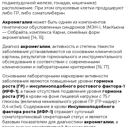
поджелудочной железе, гонадах, кишечнике)
расположение. При этом опухолевые клетки продуцируют
либо ГР, либо соматолиберин.
Акромегалия
может быть одним из компонентов
генетически обусловленных синдромов (МЭН-I, МакКьюна
— Олбрайта, комплекса Карни, семейных форм
акромегалии) [14, 15].
Диагноз
акромегалии
, активность и степень тяжести
заболевания устанавливаются на основании клинической
картины, результатов гормонального и инструментального
обследования в соответствии с современными
клиническими и лабораторными критериями [16, 17].
Основными лабораторными маркерами активности
заболевания являются повышенные уровни
гормона
роста (ГР)
и
инсулиноподобного ростового фактора-1
(ИРФ-1)
, а также отсутствие подавления уровня
гормона
роста (ГР)
в крови на фоне пищевой нагрузки с 75 г
глюкозы (величина минимального уровня ГР (ГР-надир) >
0,4 нг/мл). Содержание в крови
Инсулиноподобного
фактора роста (ИФР-1)
отражает суточный
соматотропиновый секреторный статус и является
базовым показателем для диагностики
акромегалии
, а