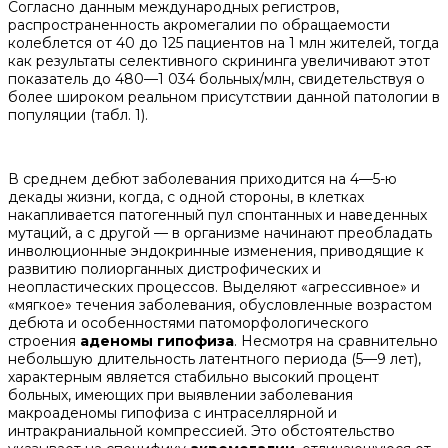
Согласно данным международных регистров,
распространенность акромегалии по обращаемости
колеблется от 40 до 125 пациентов на 1 млн жителей, тогда
как результаты селективного скрининга увеличивают этот
показатель до 480—1 034 больных/млн, свидетельствуя о
более широком реальном присутствии данной патологии в
популяции (табл. 1).
В среднем дебют заболевания приходится на 4—5-ю
декады жизни, когда, с одной стороны, в клетках
накапливается патогенный пул спонтанных и наведенных
мутаций, а с другой — в организме начинают преобладать
инволюционные эндокринные изменения, приводящие к
развитию полиорганных дистрофических и
неопластических процессов. Выделяют «агрессивное» и
«мягкое» течения заболевания, обусловленные возрастом
дебюта и особенностями патоморфологического
строения
аденомы гипофиза
. Несмотря на сравнительно
небольшую длительность латентного периода (5—9 лет),
характерным является стабильно высокий процент
больных, имеющих при выявлении заболевания
макроаденомы гипофиза с интраселлярной и
интракраниальной компрессией. Это обстоятельство