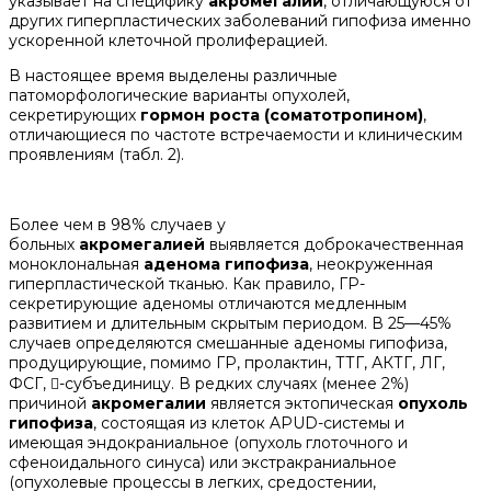
указывает на специфику
акромегалии
, отличающуюся от
других гиперпластических заболеваний гипофиза именно
ускоренной клеточной пролиферацией.
В настоящее время выделены различные
патоморфологические варианты опухолей,
секретирующих
гормон роста (соматотропином)
,
отличающиеся по частоте встречаемости и клиническим
проявлениям (табл. 2).
Более чем в 98% случаев у
больных
акромегалией
выявляется доброкачественная
моноклональная
аденома гипофиза
, неокруженная
гиперпластической тканью. Как правило, ГР-
секретирующие аденомы отличаются медленным
развитием и длительным скрытым периодом. В 25—45%
случаев определяются смешанные аденомы гипофиза,
продуцирующие, помимо ГР, пролактин, ТТГ, АКТГ, ЛГ,
ФСГ, -субъединицу. В редких случаях (менее 2%)
причиной
акромегалии
является эктопическая
опухоль
гипофиза
, состоящая из клеток APUD-системы и
имеющая эндокраниальное (опухоль глоточного и
сфеноидального синуса) или экстракраниальное
(опухолевые процессы в легких, средостении,