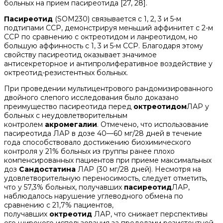
больных на прием пасиреотида [27, 28].
Пасиреотид
(SOM230) связывается с 1, 2, 3 и 5-м
подтипами ССР, демонстрируя меньший аффинитет с 2-м
ССР по сравнению с октреотидом и ланреотидом, но
большую аффинность с 1, 3 и 5-м ССР. Благодаря этому
свойству пасиреотид оказывает значимое
антисекреторное и антипролиферативное воздействие у
октреотид-резистентных больных.
При проведении мультицентрового рандомизированного
двойного слепого исследования было доказано
преимущество пасиреотида перед
октреотидом
ЛАР у
больных с неудовлетворительным
контролем
акромегалии
. Отмечено, что использование
пасиреотида ЛАР в дозе 40—60 мг/28 дней в течение
года способствовало достижению биохимического
контроля у 21% больных из группы ранее плохо
компенсированных пациентов при приеме максимальных
доз
Сандостатина
ЛАР (30 мг/28 дней). Несмотря на
удовлетворительную переносимость, следует отметить,
что у 57,3% больных, получавших
пасиреотид
ЛАР,
наблюдалось нарушение углеводного обмена по
сравнению с 21,7% пациентов,
получавших
октреотид
ЛАР, что снижает перспективы