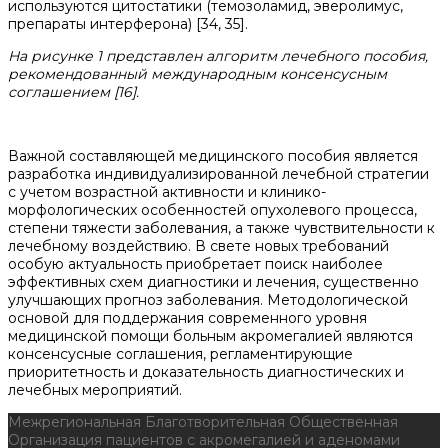
используются цитостатики (темозоламид, эверолимус,
препараты интерферона) [34, 35].
На рисунке 1 представлен алгоритм лечебного пособия,
рекомендованный международным консенсусным
соглашением [16].
Важной составляющей медицинского пособия является
разработка индивидуализированной лечебной стратегии
с учетом возрастной активности и клинико-
морфологических особенностей опухолевого процесса,
степени тяжести заболевания, а также чувствительности к
лечебному воздействию. В свете новых требований
особую актуальность приобретает поиск наиболее
эффективных схем диагностики и лечения, существенно
улучшающих прогноз заболевания. Методологической
основой для поддержания современного уровня
медицинской помощи больным акромегалией являются
консенсусные соглашения, регламентирующие
приоритетность и доказательность диагностических и
лечебных мероприятий.
Межрегиональная Благотворительная Общественная
Организация пациентов с акромегалией и аденомами