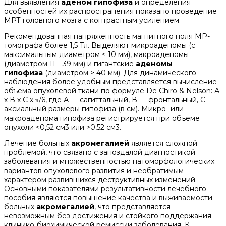
Для выявления
аденом гипофиза
и определения
особенностей их распространения показано проведение
МРТ головного мозга с контрастным усилением.
Рекомендованная напряженность магнитного поля МР-
томографа более 1,5 Тл. Выделяют микроаденомы (с
максимальным диаметром < 10 мм), макроаденомы
(диаметром 11—39 мм) и гигантские
аденомы
гипофиза
(диаметром > 40 мм). Для динамического
наблюдения более удобным представляется вычисление
объема опухолевой ткани по формуле De Chiro & Nelson: А
х В х С х π/6, где А — сагиттальный, В — фронтальный, С —
аксиальный размеры гипофиза (в см). Микро- или
макроаденома гипофиза регистрируется при объеме
опухоли <0,52 см3 или >0,52 см3.
Лечение больных
акромегалией
является сложной
проблемой, что связано с запоздалой диагностикой
заболевания и множественностью патоморфологических
вариантов опухолевого развития и необратимым
характером развившихся деструктивных изменений.
Основными показателями результативности лечебного
пособия являются повышение качества и выживаемости
больных
акромегалией
, что представляется
невозможным без достижения и стойкого поддержания
клинико-биохимической ремиссии заболевания. К