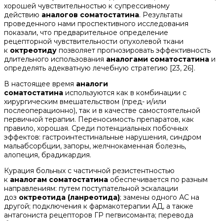
хорошей чувствительностью к супрессивному
действию
аналогов соматостатина
. Результаты
проведенного нами проспективного исследования
показали, что предварительное определение
рецепторной чувствительности опухолевой ткани
к
октреотиду
позволяет прогнозировать эффективность
длительного использования
аналогами соматостатина
и
определять адекватную лечебную стратегию [23, 26].
В настоящее время
аналоги
соматостатина
используются как в комбинации с
хирургическим вмешательством (пред- и/или
послеоперационно), так и в качестве самостоятельной
первичной терапии. Переносимость препаратов, как
правило, хорошая. Среди потенциальных побочных
эффектов: гастроинтестинальные нарушения, синдром
мальабсорбции, запоры, желчнокаменная болезнь,
алопеция, брадикардия.
Курация больных с частичной резистентностью
к
аналогам соматостатина
обеспечивается по разным
направлениям: путем поступательной эскалации
доз
октреотида (ланреотида)
; замены одного АС на
другой; подключения к фармакотерапии АД, а также
антагониста рецепторов ГР пегвисоманта; перевода