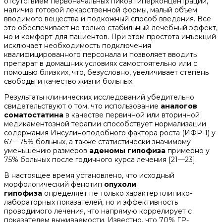
отсутствием первоначальных пиков гиперконцентрации,
наличие готовой лекарственной формы, малый объем
вводимого вещества и подкожный способ введения. Все
это обеспечивает не только стабильный лечебный эффект,
но и комфорт для пациентов. При этом простота инъекций
исключает необходимость подключения
квалифицированного персонала и позволяет вводить
препарат в домашних условиях самостоятельно или с
помощью близких, что, безусловно, увеличивает степень
свободы и качество жизни больных.
Результаты клинических исследований убедительно
свидетельствуют о том, что использование
аналогов
соматостатина
в качестве первичной или вторичной
медикаментозной терапии способствует нормализации
содержания Инсулиноподобного фактора роста (ИФР-1) у
67—75% больных, а также статистически значимому
уменьшению размеров
аденомы гипофиза
примерно у
75% больных после годичного курса лечения [21—23].
В настоящее время установлено, что исходный
морфологический фенотип
опухоли
гипофиза
определяет не только характер клинико-
лабораторных показателей, но и эффективность
проводимого лечения, что напрямую коррелирует с
показателем выживаемости. Известно, что 70% ГР-