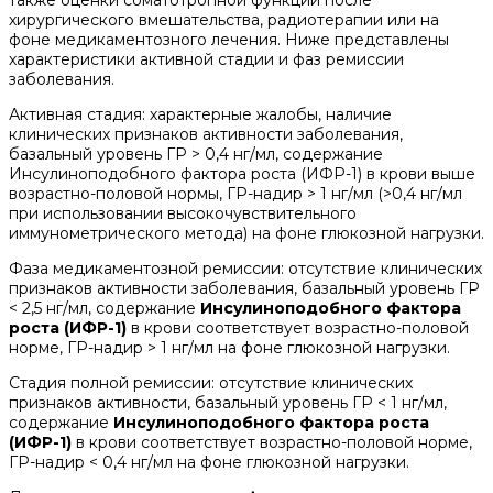
также оценки соматотропной функции после
хирургического вмешательства, радиотерапии или на
фоне медикаментозного лечения. Ниже представлены
характеристики активной стадии и фаз ремиссии
заболевания.
Активная стадия: характерные жалобы, наличие
клинических признаков активности заболевания,
базальный уровень ГР > 0,4 нг/мл, содержание
Инсулиноподобного фактора роста (ИФР-1) в крови выше
возрастно-половой нормы, ГР-надир > 1 нг/мл (>0,4 нг/мл
при использовании высокочувствительного
иммунометрического метода) на фоне глюкозной нагрузки.
Фаза медикаментозной ремиссии: отсутствие клинических
признаков активности заболевания, базальный уровень ГР
< 2,5 нг/мл, содержание
Инсулиноподобного фактора
роста (ИФР-1)
в крови соответствует возрастно-половой
норме, ГР-надир > 1 нг/мл на фоне глюкозной нагрузки.
Стадия полной ремиссии: отсутствие клинических
признаков активности, базальный уровень ГР < 1 нг/мл,
содержание
Инсулиноподобного фактора роста
(ИФР-1)
в крови соответствует возрастно-половой норме,
ГР-надир < 0,4 нг/мл на фоне глюкозной нагрузки.