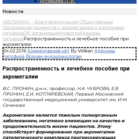
Астафьева Л. И.
Новости
«ВЕЛИКАН» - Благотворительная Общественная
Организация пациентов с акромегалией и аденомами
гипофиза
Об организации
Новости
Аденомы
гипофиза
Распространенность и лечебное пособие при
акромегалии
24.02.2016
Комментариев нет
By Velikan
Аденомы
гипофиза
Врачам-эндокринологам
Распространенность и лечебное пособие при
акромегалии
В.С. ПРОНИН, д.м.н., профессор, Н.А. ЧУБРОВА, Е.В.
ПРОНИН, Е.И. КОТЛЯРЕВСКАЯ, Первый Московский
государственный медицинский университет им. И.М.
Сеченова
Акромегалия
является тяжелым полиорганным
заболеванием, негативно влияющим на качество и
продолжительность жизни пациентов. Этому
способствует формирование при акромегалии
патологического комплекса прогрессирующих