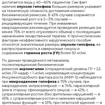
достигается лишь у 40—60% пациентов. Сам факт
наличия
опухоли гипофиза
больших размеров указывает
на техническую сложность достижения клинико-
биохимической ремиссии. В 43% случаев сохраняется
продолженный рост и в 2—3% случаев —
рецидивирующее течение. При инвазивных
макроаденомах рекомендуется проведение резекции (не
менее 75% от всего опухолевого объема) с последующим
назначением лекарственной терапии. К прогностическим
факторам неэффективного хирургического пособия
относятся: значительные размеры
опухоли гипофиза
, ее
распространенность в кавернозные синусы и
содержание
гормона роста (ГР)
более 50 нг/мл.
По данным проведенного метаанализа,
послеоперационная биохимическая
ремиссия
акромегалии
(спорадический уровень ГР < 2,5
нг/мл, ГР-надир < 1 нг/мл, нормализация концентрации
Инсулиноподобного фактора роста (ИФР-1)) наблюдается
при
микроаденоме гипофиза
в 75% случаев, при
макроаденоме: интраселлярной — в 74%; параселлярной
(или в сторону сфеноидального синуса) — в 42%; с
супраселлярным ростом (без зрительных нарушений) — в
45%; с супраселлярным ростом и наличием нарушений
зрительных функций — в 33%; при гигантской аденоме — в