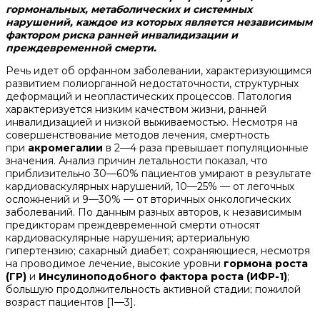
гормональных, метаболических и системных
нарушений, каждое из которых является независимым
фактором риска ранней инвалидизации и
преждевременной смерти.
Речь идет об орфанном заболевании, характеризующимся
развитием полиорганной недостаточности, структурных
деформаций и неопластических процессов. Патология
характеризуется низким качеством жизни, ранней
инвалидизацией и низкой выживаемостью. Несмотря на
совершенствование методов лечения, смертность
при
акромегалии
в 2—4 раза превышает популяционные
значения. Анализ причин летальности показал, что
приблизительно 30—60% пациентов умирают в результате
кардиоваскулярных нарушений, 10—25% — от легочных
осложнений и 9—30% — от вторичных онкологических
заболеваний. По данным разных авторов, к независимым
предикторам преждевременной смерти относят
кардиоваскулярные нарушения; артериальную
гипертензию; сахарный диабет; сохраняющиеся, несмотря
на проводимое лечение, высокие уровни
гормона роста
(ГР)
и
Инсулиноподобного фактора роста (ИФР-1)
;
большую продолжительность активной стадии; пожилой
возраст пациентов [1—3].