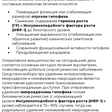
составным элементам лечения относятся:
Ликвидация (резекция или стабилизация
размеров)
опухоли гипофиза
.
Снижение содержания
гормона роста
(ГР)
и
Инсулиноподобного фактора роста
(ИФР-1)
до безопасного уровня.
Уменьшение выраженности (стабилизация или
обратное развитие) клинических симптомов
заболевания.
Сохранение функциональной активности гипофиза.
Предупреждение рецидивов.
Оперативное вмешательство на сегодняшний день
считается основным методом лечения акромегалии,
позволяющим добиться скорой ремиссии заболевания.
Средством выбора при удалении интраселлярных
микроаденом и неинвазивных макроаденом является
селективная аденомэктомия трансназальным
транссфеноидальным доступом. При оперативном
удалении
микроаденомы гипофиза
полная
биохимическая ремиссия (с нормализацией
уровня
Инсулиноподобного фактора роста (ИФР-1)
в
крови) наблюдается в 75—95% случаев, тогда как
радикальное удаление неинвазивной макроаденомы