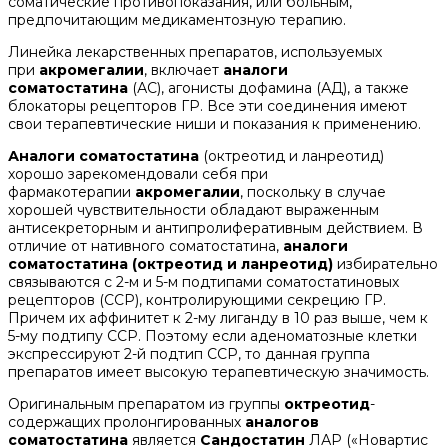
соматические противопоказания, или больным,
предпочитающим медикаментозную терапию.
Линейка лекарственных препаратов, используемых
при
акромегалии
, включает
аналоги
соматостатина
(АС), агонисты дофамина (АД), а также
блокаторы рецепторов ГР. Все эти соединения имеют
свои терапевтические ниши и показания к применению.
Аналоги соматостатина
(октреотид и ланреотид)
хорошо зарекомендовали себя при
фармакотерапии
акромегалии
, поскольку в случае
хорошей чувствительности обладают выраженным
антисекреторным и антипролиферативным действием. В
отличие от нативного соматостатина,
аналоги
соматостатина (октреотид и ланреотид)
избирательно
связываются с 2-м и 5-м подтипами соматостатиновых
рецепторов (ССР), контролирующими секрецию ГР.
Причем их аффинитет к 2-му лиганду в 10 раз выше, чем к
5-му подтипу ССР. Поэтому если аденоматозные клетки
экспрессируют 2-й подтип ССР, то данная группа
препаратов имеет высокую терапевтическую значимость.
Оригинальным препаратом из группы
октреотид
-
содержащих пролонгированных
аналогов
соматостатина
является
Сандостатин
ЛАР («Новартис