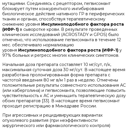
мутациями. Соединяясь с рецептором, пегвисомант
блокирует путем конкурентного ингибирования
биологическое действие нативного ГР в периферических
тканях и органах, способствуя терапевтическому
снижению уровня
Инсулиноподобного фактора роста
(ИФР-1)
в сыворотке крови. В результате проведенных
клинических исследований (ACROSTADY и GPOS) было
отмечено, что использование пегвисоманта в течение 12
мес. обеспечивало нормализацию
уровня
Инсулиноподобного фактора роста (ИФР-1)
у
97% больных и регресс многих клинических симптомов.
Начальная доза препарата составляет 10 мг/сут, п/к,
максимальная суточная доза 30 мг/сут. В настоящее время
разработана пролонгированная форма препарата с
частотой введения 80 мг в/м 1 раз в неделю. Отмечены
положительные результаты совместного использования АС
(или каберголина) и пегвисоманта, позволяющие повысить
чувствительность к АС и уменьшить терапевтическую дозу
обоих препаратов [33]. В настоящее время пегвисомант
проходит регистрацию в Минздраве России.
При агрессивных и рецидивирующих вариантах
опухолевого развития (при неэффективности
хирургического или фармакологического контроля)