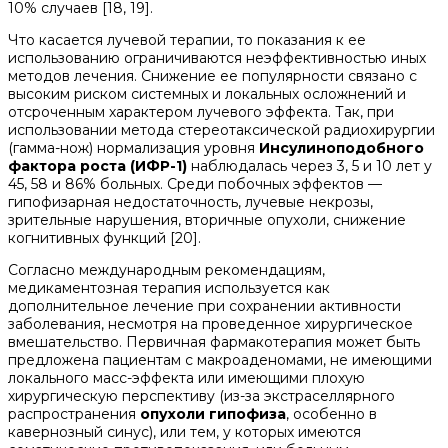
10% случаев [18, 19].
Что касается лучевой терапии, то показания к ее
использованию ограничиваются неэффективностью иных
методов лечения. Снижение ее популярности связано с
высоким риском системных и локальных осложнений и
отсроченным характером лучевого эффекта. Так, при
использовании метода стереотаксической радиохирургии
(гамма-нож) нормализация уровня
Инсулиноподобного
фактора роста (ИФР-1)
наблюдалась через 3, 5 и 10 лет у
45, 58 и 86% больных. Среди побочных эффектов —
гипофизарная недостаточность, лучевые некрозы,
зрительные нарушения, вторичные опухоли, снижение
когнитивных функций [20].
Согласно международным рекомендациям,
медикаментозная терапия используется как
дополнительное лечение при сохранении активности
заболевания, несмотря на проведенное хирургическое
вмешательство. Первичная фармакотерапия может быть
предложена пациентам с макроаденомами, не имеющими
локального масс-эффекта или имеющими плохую
хирургическую перспективу (из-за экстраселлярного
распространения
опухоли гипофиза
, особенно в
кавернозный синус), или тем, у которых имеются