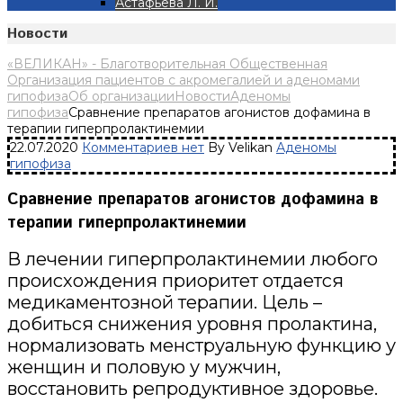
Астафьева Л. И.
Новости
«ВЕЛИКАН» - Благотворительная Общественная
Организация пациентов с акромегалией и аденомами
гипофиза
Об организации
Новости
Аденомы
гипофиза
Сравнение препаратов агонистов дофамина в
терапии гиперпролактинемии
22.07.2020
Комментариев нет
By Velikan
Аденомы
гипофиза
Сравнение препаратов агонистов дофамина в
терапии гиперпролактинемии
В лечении гиперпролактинемии любого
происхождения приоритет отдается
медикаментозной терапии. Цель –
добиться снижения уровня пролактина,
нормализовать менструальную функцию у
женщин и половую у мужчин,
восстановить репродуктивное здоровье.