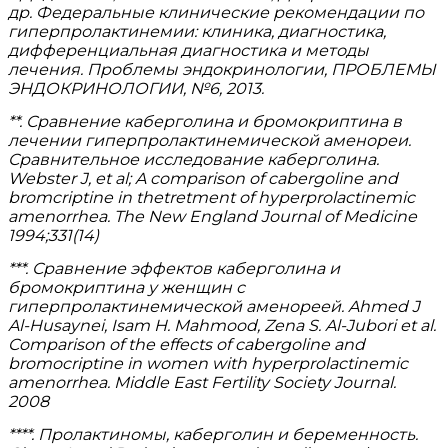
др. Федеральные клинические рекомендации по
гиперпролактинемии: клиника, диагностика,
дифференциальная диагностика и методы
лечения. Проблемы эндокринологии, ПРОБЛЕМЫ
ЭНДОКРИНОЛОГИИ, №6, 2013.
**. Сравнение каберголина и бромокриптина в
лечении гиперпролактинемической аменореи.
Сравнительное исследование каберголина.
Webster J, et al; A comparison of cabergoline and
bromcriptine in thetretment of hyperprolactinemic
amenorrhea. The New England Journal of Medicine
1994;331(14)
***. Сравнение эффектов каберголина и
бромокриптина у женщин с
гиперпролактинемической аменореей. Ahmed J
Al-Husaynei, Isam H. Mahmood, Zena S. Al-Jubori et al.
Comparison of the effects of cabergoline and
bromocriptine in women with hyperprolactinemic
amenorrhea. Middle East Fertility Society Journal.
2008
****. Пролактиномы, каберголин и беременность.