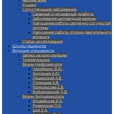
Акромегалия
Кушинг
Сопутствующие заболевания
Сахарный и несахарный диабеты
Заболевания щитовидной железы
Нарушения работы сердечно-сосудистой
системы
Нарушения работы опорно-двигательного
аппарата
Статьи, исследования
Школы пациентов
Ведущие специалисты
Запись на консультацию
Телемедицина
Врачи-Нейрохирурги
Черебилло В.Ю.
Григорьев А.Ю.
Лещинский А.В.
Полежаев А.В.
Гормолысова Е.В.
Войцеховский Д.В.
Врачи-Эндокринологи
Иловайская И.А.
Рожинская Л.Я.
Цой У.А.