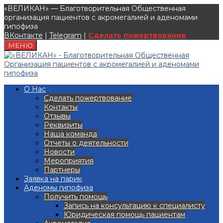
«ВЕЛИКАН» — Благотворительная Общественная
организация пациентов с акромегалией и аденомами
гипофиза
ВКонтакте
|
Telegram
|
Сделать пожертвование
МЕНЮ
О Нас
Сделать пожертвование
Контакты
Отзывы
Реквизиты
Наша команда
Отчеты о деятельности
Новости
Мероприятия
Партнеры
Заявка на парик
Аденомы гипофиза
Получить помощь
Запись на консультацию к специалисту
Юридическая помощь пациентам