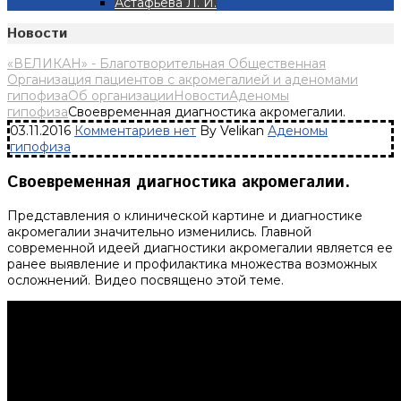
Астафьева Л. И.
Новости
«ВЕЛИКАН» - Благотворительная Общественная
Организация пациентов с акромегалией и аденомами
гипофиза
Об организации
Новости
Аденомы
гипофиза
Своевременная диагностика акромегалии.
03.11.2016
Комментариев нет
By Velikan
Аденомы
гипофиза
Своевременная диагностика акромегалии.
Представления о клинической картине и диагностике
акромегалии значительно изменились. Главной
современной идеей диагностики акромегалии является ее
ранее выявление и профилактика множества возможных
осложнений. Видео посвящено этой теме.