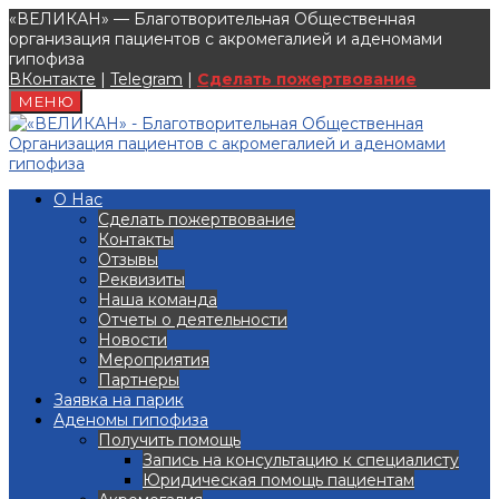
«ВЕЛИКАН» — Благотворительная Общественная
организация пациентов с акромегалией и аденомами
гипофиза
ВКонтакте
|
Telegram
|
Сделать пожертвование
МЕНЮ
О Нас
Сделать пожертвование
Контакты
Отзывы
Реквизиты
Наша команда
Отчеты о деятельности
Новости
Мероприятия
Партнеры
Заявка на парик
Аденомы гипофиза
Получить помощь
Запись на консультацию к специалисту
Юридическая помощь пациентам