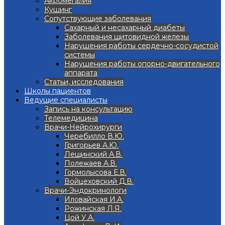
Акромегалия
Кушинг
Сопутствующие заболевания
Сахарный и несахарный диабеты
Заболевания щитовидной железы
Нарушения работы сердечно-сосудистой
системы
Нарушения работы опорно-двигательного
аппарата
Статьи, исследования
Школы пациентов
Ведущие специалисты
Запись на консультацию
Телемедицина
Врачи-Нейрохирурги
Черебилло В.Ю.
Григорьев А.Ю.
Лещинский А.В.
Полежаев А.В.
Гормолысова Е.В.
Войцеховский Д.В.
Врачи-Эндокринологи
Иловайская И.А.
Рожинская Л.Я.
Цой У.А.