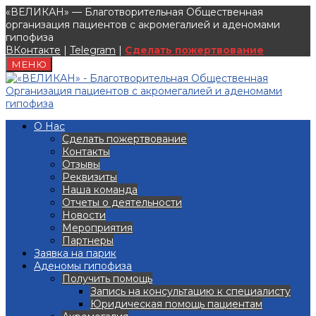
«ВЕЛИКАН» — Благотворительная Общественная
организация пациентов с акромегалией и аденомами
гипофиза
ВКонтакте
|
Telegram
|
Сделать пожертвование
МЕНЮ
О Нас
Сделать пожертвование
Контакты
Отзывы
Реквизиты
Наша команда
Отчеты о деятельности
Новости
Мероприятия
Партнеры
Заявка на парик
Аденомы гипофиза
Получить помощь
Запись на консультацию к специалисту
Юридическая помощь пациентам