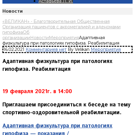
Астафьева Л. И.
Новости
«ВЕЛИКАН» - Благотворительная Общественная
Организация пациентов с акромегалией и аденомами
гипофиза
Об
организации
Новости
Мероприятия
Адаптивная
физкультура при патологиях гипофиза. Реабилитация
16.02.2021
Комментариев нет
By Velikan
Мероприятия
Адаптивная физкультура при патологиях
гипофиза. Реабилитация
19 февраля 2021г. в 14:00
Приглашаем присоединиться к беседе на тему
спортивно-оздоровительной реабилитации.
Адаптивная физкультура при патологиях
гипофиза — показания /