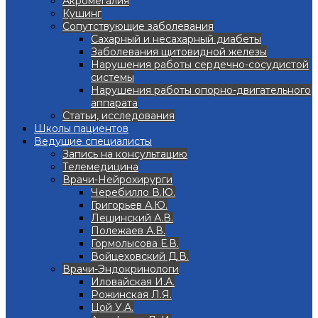
Акромегалия
Кушинг
Сопутствующие заболевания
Сахарный и несахарный диабеты
Заболевания щитовидной железы
Нарушения работы сердечно-сосудистой
системы
Нарушения работы опорно-двигательного
аппарата
Статьи, исследования
Школы пациентов
Ведущие специалисты
Запись на консультацию
Телемедицина
Врачи-Нейрохирурги
Черебилло В.Ю.
Григорьев А.Ю.
Лещинский А.В.
Полежаев А.В.
Гормолысова Е.В.
Войцеховский Д.В.
Врачи-Эндокринологи
Иловайская И.А.
Рожинская Л.Я.
Цой У.А.