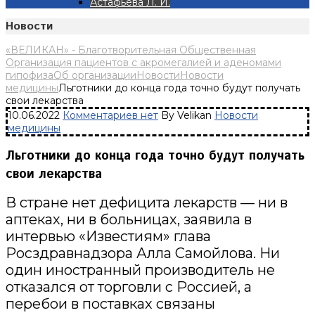
Астафьева Л. И.
Новости
«ВЕЛИКАН» - Благотворительная Общественная
Организация пациентов с акромегалией и аденомами
гипофиза
Об организации
Новости
Новости
медицины
Льготники до конца года точно будут получать
свои лекарства
10.06.2022
Комментариев нет
By Velikan
Новости
медицины
Льготники до конца года точно будут получать
свои лекарства
В стране нет дефицита лекарств — ни в
аптеках, ни в больницах, заявила в
интервью «Известиям» глава
Росздравнадзора Алла Самойлова. Ни
один иностранный производитель не
отказался от торговли с Россией, а
перебои в поставках связаны