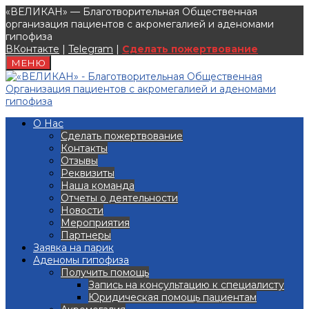
«ВЕЛИКАН» — Благотворительная Общественная
организация пациентов с акромегалией и аденомами
гипофиза
ВКонтакте
|
Telegram
|
Сделать пожертвование
МЕНЮ
О Нас
Сделать пожертвование
Контакты
Отзывы
Реквизиты
Наша команда
Отчеты о деятельности
Новости
Мероприятия
Партнеры
Заявка на парик
Аденомы гипофиза
Получить помощь
Запись на консультацию к специалисту
Юридическая помощь пациентам