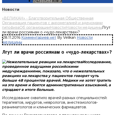
Астафьева Л. И.
Новости
«ВЕЛИКАН» - Благотворительная Общественная
Организация пациентов с акромегалией и аденомами
гипофиза
Об организации
Новости
Новости медицины
Лгут
ли врачи россиянам о «чудо-лекарствах»?
28.11.2016
Комментариев нет
By Velikan
Новости
медицины
Лгут ли врачи россиянам о «чудо-лекарствах»?
Исследование,
проведенное ведущими российскими
медучреждениями, показало, что о нежелательных
реакциях на лекарства у пациентов говорят чуть
больше 48 процентов врачей. Медики не хотят тратить
на это время и боятся административных взысканий, а
страдают в итоге больные.
Исследование охватило врачей разных специальностей:
терапевтов, хирургов, неврологов, анестезиологов-
реаниматологов и клинических фармацевтов.