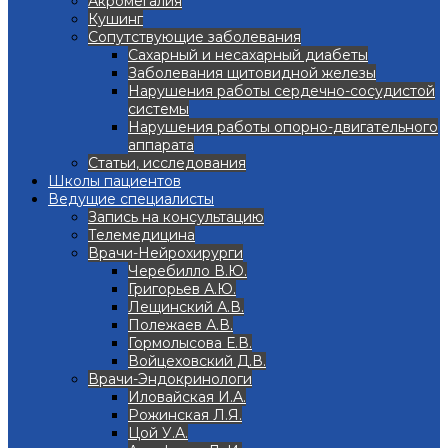
Акромегалия
Кушинг
Сопутствующие заболевания
Сахарный и несахарный диабеты
Заболевания щитовидной железы
Нарушения работы сердечно-сосудистой
системы
Нарушения работы опорно-двигательного
аппарата
Статьи, исследования
Школы пациентов
Ведущие специалисты
Запись на консультацию
Телемедицина
Врачи-Нейрохирурги
Черебилло В.Ю.
Григорьев А.Ю.
Лещинский А.В.
Полежаев А.В.
Гормолысова Е.В.
Войцеховский Д.В.
Врачи-Эндокринологи
Иловайская И.А.
Рожинская Л.Я.
Цой У.А.