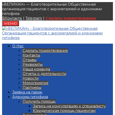
«ВЕЛИКАН» — Благотворительная Общественная
организация пациентов с акромегалией и аденомами
гипофиза
ВКонтакте
|
Telegram
|
Сделать пожертвование
МЕНЮ
О Нас
Сделать пожертвование
Контакты
Отзывы
Реквизиты
Наша команда
Отчеты о деятельности
Новости
Мероприятия
Партнеры
Заявка на парик
Аденомы гипофиза
Получить помощь
Запись на консультацию к специалисту
Юридическая помощь пациентам