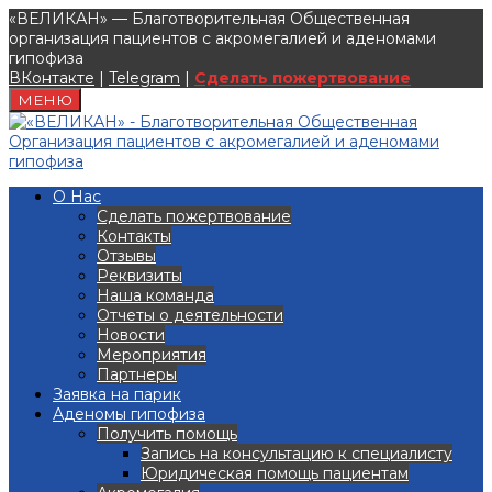
«ВЕЛИКАН» — Благотворительная Общественная
организация пациентов с акромегалией и аденомами
гипофиза
ВКонтакте
|
Telegram
|
Сделать пожертвование
МЕНЮ
О Нас
Сделать пожертвование
Контакты
Отзывы
Реквизиты
Наша команда
Отчеты о деятельности
Новости
Мероприятия
Партнеры
Заявка на парик
Аденомы гипофиза
Получить помощь
Запись на консультацию к специалисту
Юридическая помощь пациентам