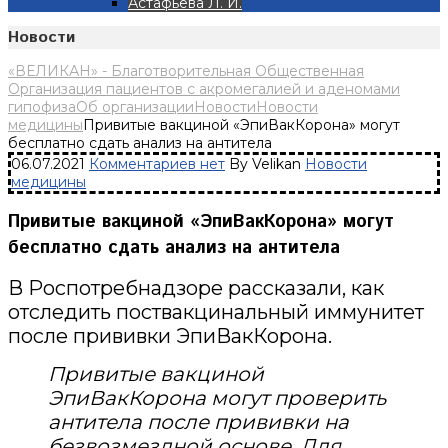
Астафьева Л. И.
Новости
«ВЕЛИКАН» - Благотворительная Общественная
Организация пациентов с акромегалией и аденомами
гипофиза
Об организации
Новости
Новости
медицины
Привитые вакциной «ЭпиВакКорона» могут
бесплатно сдать анализ на антитела
06.07.2021
Комментариев нет
By Velikan
Новости
медицины
Привитые вакциной «ЭпиВакКорона» могут
бесплатно сдать анализ на антитела
В Роспотребнадзоре рассказали, как
отследить поствакцинальный иммунитет
после прививки ЭпиВакКорона.
Привитые вакциной
ЭпиВакКорона могут проверить
антитела после прививки на
безвозмездной основе. Для