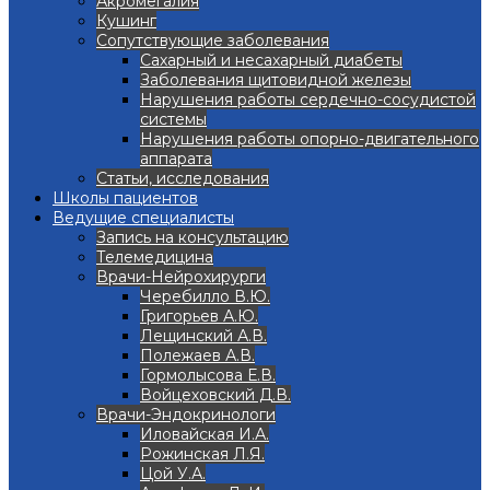
Акромегалия
Кушинг
Сопутствующие заболевания
Сахарный и несахарный диабеты
Заболевания щитовидной железы
Нарушения работы сердечно-сосудистой
системы
Нарушения работы опорно-двигательного
аппарата
Статьи, исследования
Школы пациентов
Ведущие специалисты
Запись на консультацию
Телемедицина
Врачи-Нейрохирурги
Черебилло В.Ю.
Григорьев А.Ю.
Лещинский А.В.
Полежаев А.В.
Гормолысова Е.В.
Войцеховский Д.В.
Врачи-Эндокринологи
Иловайская И.А.
Рожинская Л.Я.
Цой У.А.