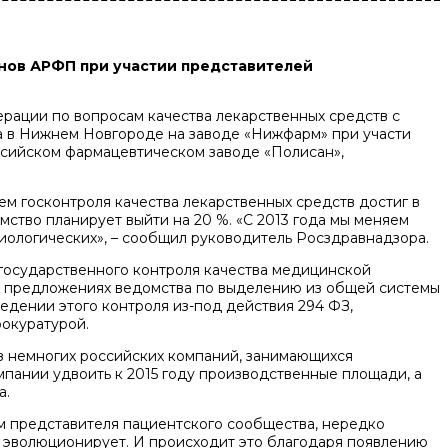
нов АРФП при участии представителей
рации по вопросам качества лекарственных средств с
а в Нижнем Новгороде на заводе «Нижфарм» при участи
сийском фармацевтическом заводе «Полисан»,
м госконтроля качества лекарственных средств достиг в
омство планирует выйти на 20 %. «С 2013 года мы меняем
биологических», – сообщил руководитель Росздравнадзора.
государственного контроля качества медицинской
РФ предложениях ведомства по выделению из общей системы
едении этого контроля из-под действия 294 ФЗ,
рокуратурой.
из немногих российских компаний, занимающихся
мпании удвоить к 2015 году производственные площади, а
а.
 представителя пациентского сообщества, нередко
к эволюционирует. И происходит это благодаря появлению