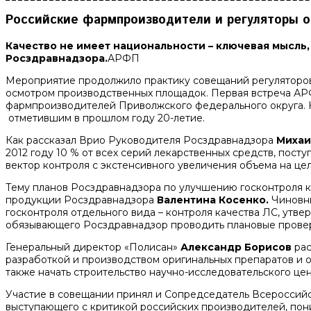
Российские фармпроизводители и регуляторы о
Качество не имеет национальности – ключевая мысль
Росздравнадзора.
АРФП
Мероприятие продолжило практику совещаний регуляторов
осмотром производственных площадок. Первая встреча АР
фармпроизводителей Приволжского федерального округа. 
отметившим в прошлом году 20-летие.
Как рассказал Врио Руководителя Росздравнадзора
Михаи
2012 году 10 % от всех серий лекарственных средств, посту
вектор контроля с экстенсивного увеличения объема на це
Тему планов Росздравнадзора по улучшению госконтроля к
продукции Росздравнадзора
Валентина Косенко.
Чиновн
госконтроля отдельного вида – контроля качества ЛС, утв
обязывающего Росздравнадзор проводить плановые проверки
Генеральный директор «Полисан»
Александр Борисов
рас
разработкой и производством оригинальных препаратов и о
также начать строительство научно-исследовательского це
Участие в совещании принял и Сопредседатель Всероссий
выступающего с критикой российских производителей, пон