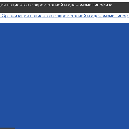
я пациентов с акромегалией и аденомами гипофиза