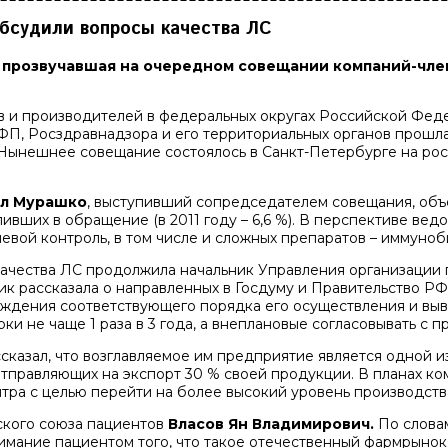
бсудили вопросы качества ЛС
, прозвучавшая на очередном совещании компаний-чле
 и производителей в федеральных округах Российской Феде
ФП, Росздравнадзора и его территориальных органов прошл
Нынешнее совещание состоялось в Санкт-Петербурге на рос
л Мурашко
, выступивший сопредседателем совещания, объе
пивших в обращение (в 2011 году – 6,6 %). В перспективе вед
левой контроль, в том числе и сложных препаратов – иммуно
ачества ЛС продолжила начальник Управления организации 
ик
рассказала о направленных в Госдуму и Правительство 
ерждения соответствующего порядка его осуществления и выв
 не чаще 1 раза в 3 года, а внеплановые согласовывать с п
сказал, что возглавляемое им предприятие является одной 
тправляющих на экспорт 30 % своей продукции. В планах ко
нтра с целью перейти на более высокий уровень производств
ского союза пациентов
Власов Ян Владимирович.
По словам
имание пациентом того, что такое отечественный фармрыно