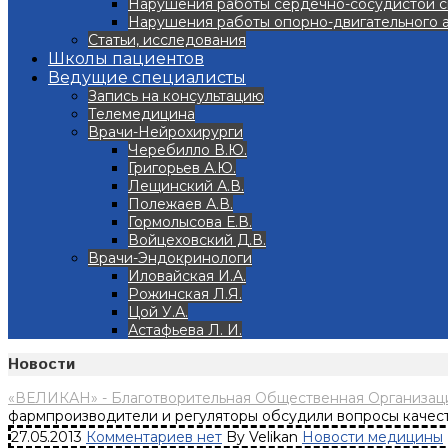
Нарушения работы сердечно-сосудистой 
Нарушения работы опорно-двигательного 
Статьи, исследования
Школы пациентов
Ведущие специалисты
Запись на консультацию
Телемедицина
Врачи-Нейрохирурги
Черебилло В.Ю.
Григорьев А.Ю.
Лещинский А.В.
Полежаев А.В.
Гормолысова Е.В.
Войцеховский Д.В.
Врачи-Эндокринологи
Иловайская И.А.
Рожинская Л.Я.
Цой У.А.
Астафьева Л. И.
Новости
«ВЕЛИКАН» - Благотворительная Общественная Организаци
фармпроизводители и регуляторы обсудили вопросы качес
27.05.2013
Комментариев нет
By Velikan
Новости медицины