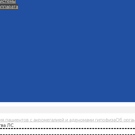
системы
аппарата
я пациентов с акромегалией и аденомами гипофиза
Об орга
тва ЛС