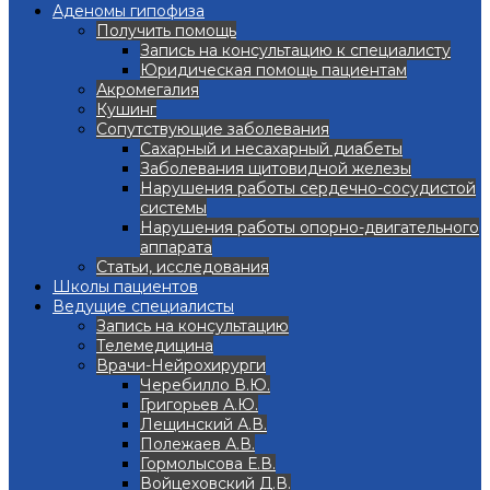
Аденомы гипофиза
Получить помощь
Запись на консультацию к специалисту
Юридическая помощь пациентам
Акромегалия
Кушинг
Сопутствующие заболевания
Сахарный и несахарный диабеты
Заболевания щитовидной железы
Нарушения работы сердечно-сосудистой
системы
Нарушения работы опорно-двигательного
аппарата
Статьи, исследования
Школы пациентов
Ведущие специалисты
Запись на консультацию
Телемедицина
Врачи-Нейрохирурги
Черебилло В.Ю.
Григорьев А.Ю.
Лещинский А.В.
Полежаев А.В.
Гормолысова Е.В.
Войцеховский Д.В.