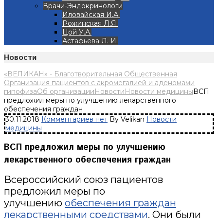
Врачи-Эндокринологи
Иловайская И.А.
Рожинская Л.Я.
Цой У.А.
Астафьева Л. И.
Новости
«ВЕЛИКАН» - Благотворительная Общественная
Организация пациентов с акромегалией и аденомами
гипофиза
Об организации
Новости
Новости медицины
ВСП
предложил меры по улучшению лекарственного
обеспечения граждан
30.11.2018
Комментариев нет
By Velikan
Новости
медицины
ВСП предложил меры по улучшению
лекарственного обеспечения граждан
Всероссийский союз пациентов
предложил меры по
улучшению
обеспечения граждан
лекарственными средствами
. Они были