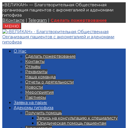
«ВЕЛИКАН» — Благотворительная Общественная
организация пациентов с акромегалией и аденомами
гипофиза
ВКонтакте
|
Telegram
|
Сделать пожертвование
МЕНЮ
О Нас
Сделать пожертвование
Контакты
Отзывы
Реквизиты
Наша команда
Отчеты о деятельности
Новости
Мероприятия
Партнеры
Заявка на парик
Аденомы гипофиза
Получить помощь
Запись на консультацию к специалисту
Юридическая помощь пациентам