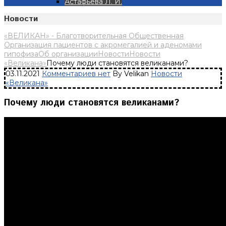
Астафьева Л. И.
Новости
«ВЕЛИКАН» - Благотворительная Общественная
Организация пациентов с акромегалией и аденомами
гипофиза
Об организации
Новости
Новости
«Великана»
Почему люди становятся великанами?
03.11.2021
Комментариев нет
By Velikan
Новости
«Великана»
Почему люди становятся великанами?