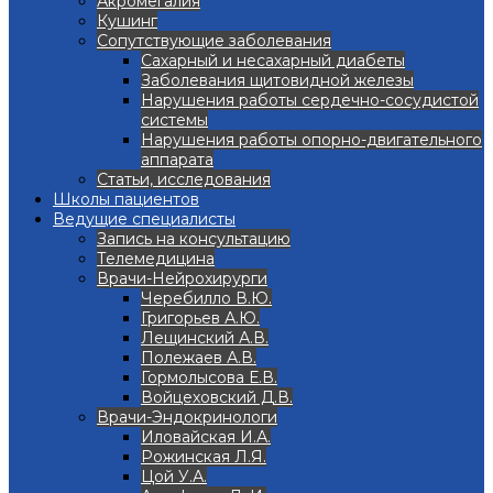
Акромегалия
Кушинг
Сопутствующие заболевания
Сахарный и несахарный диабеты
Заболевания щитовидной железы
Нарушения работы сердечно-сосудистой
системы
Нарушения работы опорно-двигательного
аппарата
Статьи, исследования
Школы пациентов
Ведущие специалисты
Запись на консультацию
Телемедицина
Врачи-Нейрохирурги
Черебилло В.Ю.
Григорьев А.Ю.
Лещинский А.В.
Полежаев А.В.
Гормолысова Е.В.
Войцеховский Д.В.
Врачи-Эндокринологи
Иловайская И.А.
Рожинская Л.Я.
Цой У.А.