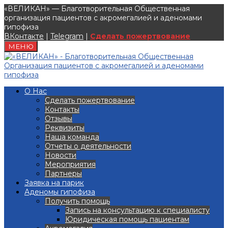
«ВЕЛИКАН» — Благотворительная Общественная
организация пациентов с акромегалией и аденомами
гипофиза
ВКонтакте
|
Telegram
|
Сделать пожертвование
МЕНЮ
О Нас
Сделать пожертвование
Контакты
Отзывы
Реквизиты
Наша команда
Отчеты о деятельности
Новости
Мероприятия
Партнеры
Заявка на парик
Аденомы гипофиза
Получить помощь
Запись на консультацию к специалисту
Юридическая помощь пациентам