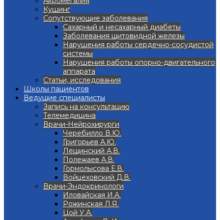
Акромегалия
Кушинг
Сопутствующие заболевания
Сахарный и несахарный диабеты
Заболевания щитовидной железы
Нарушения работы сердечно-сосудистой
системы
Нарушения работы опорно-двигательного
аппарата
Статьи, исследования
Школы пациентов
Ведущие специалисты
Запись на консультацию
Телемедицина
Врачи-Нейрохирурги
Черебилло В.Ю.
Григорьев А.Ю.
Лещинский А.В.
Полежаев А.В.
Гормолысова Е.В.
Войцеховский Д.В.
Врачи-Эндокринологи
Иловайская И.А.
Рожинская Л.Я.
Цой У.А.