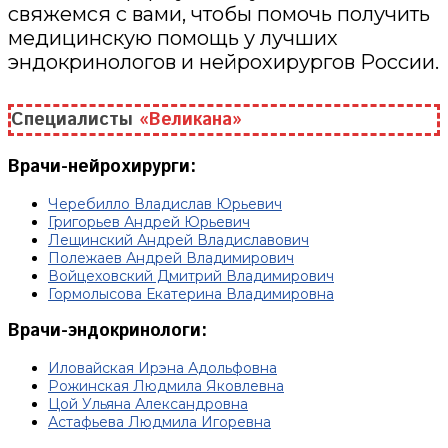
свяжемся с вами, чтобы помочь получить
медицинскую помощь у лучших
эндокринологов и нейрохирургов России.
Специалисты
«Великана»
Врачи-нейрохирурги:
Черебилло Владислав Юрьевич
Григорьев Андрей Юрьевич
Лещинский Андрей Владиславович
Полежаев Андрей Владимирович
Войцеховский Дмитрий Владимирович
Гормолысова Екатерина Владимировна
Врачи-эндокринологи:
Иловайская Ирэна Адольфовна
Рожинская Людмила Яковлевна
Цой Ульяна Александровна
Астафьева Людмила Игоревна