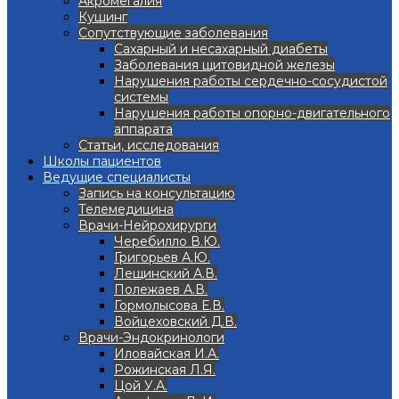
Акромегалия
Кушинг
Сопутствующие заболевания
Сахарный и несахарный диабеты
Заболевания щитовидной железы
Нарушения работы сердечно-сосудистой
системы
Нарушения работы опорно-двигательного
аппарата
Статьи, исследования
Школы пациентов
Ведущие специалисты
Запись на консультацию
Телемедицина
Врачи-Нейрохирурги
Черебилло В.Ю.
Григорьев А.Ю.
Лещинский А.В.
Полежаев А.В.
Гормолысова Е.В.
Войцеховский Д.В.
Врачи-Эндокринологи
Иловайская И.А.
Рожинская Л.Я.
Цой У.А.