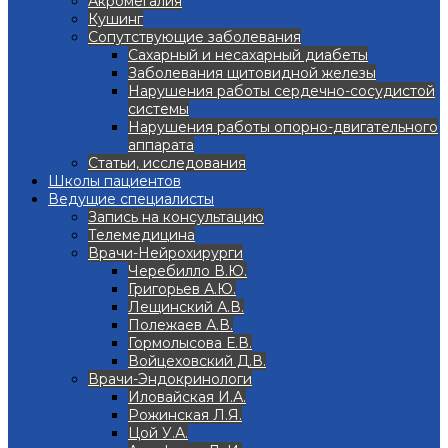
Акромегалия
Кушинг
Сопутствующие заболевания
Сахарный и несахарный диабеты
Заболевания щитовидной железы
Нарушения работы сердечно-сосудистой
системы
Нарушения работы опорно-двигательного
аппарата
Статьи, исследования
Школы пациентов
Ведущие специалисты
Запись на консультацию
Телемедицина
Врачи-Нейрохирурги
Черебилло В.Ю.
Григорьев А.Ю.
Лещинский А.В.
Полежаев А.В.
Гормолысова Е.В.
Войцеховский Д.В.
Врачи-Эндокринологи
Иловайская И.А.
Рожинская Л.Я.
Цой У.А.