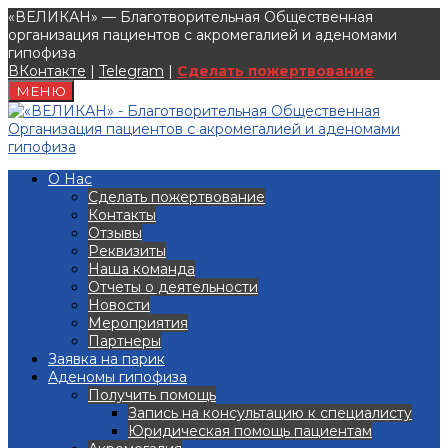
«ВЕЛИКАН» — Благотворительная Общественная
организация пациентов с акромегалией и аденомами
гипофиза
ВКонтакте
|
Telegram
|
Сделать пожертвование
МЕНЮ
О Нас
Сделать пожертвование
Контакты
Отзывы
Реквизиты
Наша команда
Отчеты о деятельности
Новости
Мероприятия
Партнеры
Заявка на парик
Аденомы гипофиза
Получить помощь
Запись на консультацию к специалисту
Юридическая помощь пациентам