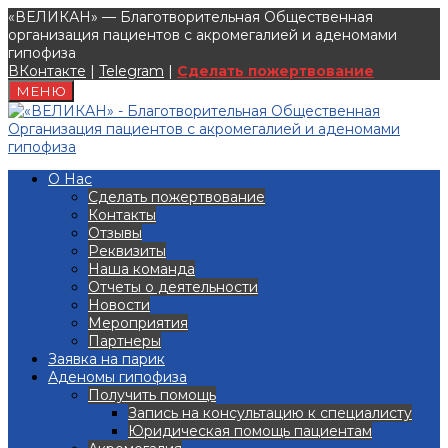
«ВЕЛИКАН» — Благотворительная Общественная
организация пациентов с акромегалией и аденомами
гипофиза
ВКонтакте
|
Telegram
|
Сделать пожертвование
МЕНЮ
О Нас
Сделать пожертвование
Контакты
Отзывы
Реквизиты
Наша команда
Отчеты о деятельности
Новости
Мероприятия
Партнеры
Заявка на парик
Аденомы гипофиза
Получить помощь
Запись на консультацию к специалисту
Юридическая помощь пациентам