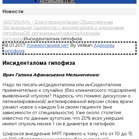
Астафьева Л. И.
Новости
«ВЕЛИКАН» - Благотворительная Общественная
Организация пациентов с акромегалией и аденомами
гипофиза
Об организации
Новости
Аденомы
гипофиза
Инсиденталома гипофиза
18.01.2017
Комментариев нет
By Velikan
Аденомы
гипофиза
Инсиденталома гипофиза
Врач Галина Афанасьевна Мельниченко:
Надо ли писать инЦиденталома или инСиденталома
применительно к случайно (без клинического подозрения)
выявленной опухоли? Надеюсь, что помимо дискуссии о
латинизированной/ англизированной версии слова, врачи
узнают новое о каждом 5-м своем пациенте (вне
зависимости от специальности). Уже около столетия
известно по данным аутопсии, что 20% всех умерших
имеют опухоль менее 1 см в диаметре в гипофизе.
Широкое внедрение МРТ привело к тому, что от 10 до 15