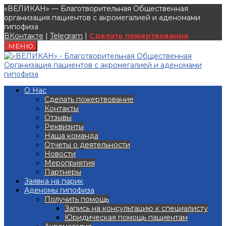
«ВЕЛИКАН» — Благотворительная Общественная
организация пациентов с акромегалией и аденомами
гипофиза
ВКонтакте
|
Telegram
|
Сделать пожертвование
МЕНЮ
О Нас
Сделать пожертвование
Контакты
Отзывы
Реквизиты
Наша команда
Отчеты о деятельности
Новости
Мероприятия
Партнеры
Заявка на парик
Аденомы гипофиза
Получить помощь
Запись на консультацию к специалисту
Юридическая помощь пациентам