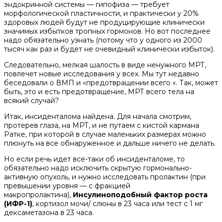
эндокринной системы — гипофиза — требует
морфологической пластичности, и практически у 20%
здоровых людей будут не продуцирующие клинически
значимых избытков тропных гормонов. Но вот последнее
надо обязательно узнать (потому что у одного из 2000
тысяч как раз и будет не очевидный клинически избыток).
Следовательно, мелкая шалость в виде ненужного МРТ,
повлечет новые исследования у всех. Мы тут недавно
беседовали о ВМП и «предотвращении всего «. Так, может
быть, это и есть предотвращение, МРТ всего тела на
всякий случай?
Итак, инсиденталома найдена. Для начала смотрим,
протерев глаза, на МРТ, и не путаем с кистой кармана
Ратке, при которой в случае маленьких размерах можно
плюнуть на все обнаруженное и дальше ничего не делать.
Но если речь идет все-таки об инсиденталоме, то
обязательно надо исключить скрытую гормонально-
активную опухоль, и нужно исследовать пролактин (при
превышении уровня — с фракцией
макропролактина),
Инсулиноподобный фактор роста
(ИФР-1)
, кортизол мочи/ слюны в 23 часа или тест с 1 мг
дексаметазона в 23 часа.