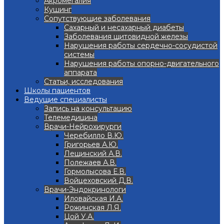
Акромегалия
Кушинг
Сопутствующие заболевания
Сахарный и несахарный диабеты
Заболевания щитовидной железы
Нарушения работы сердечно-сосудистой
системы
Нарушения работы опорно-двигательного
аппарата
Статьи, исследования
Школы пациентов
Ведущие специалисты
Запись на консультацию
Телемедицина
Врачи-Нейрохирурги
Черебилло В.Ю.
Григорьев А.Ю.
Лещинский А.В.
Полежаев А.В.
Гормолысова Е.В.
Войцеховский Д.В.
Врачи-Эндокринологи
Иловайская И.А.
Рожинская Л.Я.
Цой У.А.