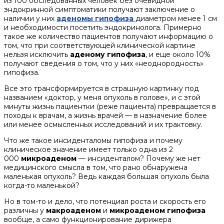
из 100 обследованных человек без очевидной
эндокринной симптоматики получают заключение о
наличии у них
аденомы гипофиза
диаметром менее 1 см
и необходимости посетить эндокринолога. Примерно
такое же количество пациентов получают информацию о
том, что при соответствующей клинической картине
нельзя исключить
аденому гипофиза
, и еще около 10%
получают сведения о том, что у них «неоднородность»
гипофиза.
Все это трансформируется в страшную картинку под
названием «доктор, у меня опухоль в голове», и с этой
минуты жизнь пациентки (реже пациента) превращается в
походы к врачам, а жизнь врачей — в назначение более
или менее осмысленных исследований и их трактовку.
Что же такое инсиденталомы гипофиза и почему
клиническое значение имеет только одна из 2
000
микроаденом
— инсиденталом? Почему же нет
медицинского смысла в том, что рано обнаружена
маленькая опухоль? Ведь каждая большая опухоль была
когда-то маленькой?
Но в том-то и дело, что потенциал роста и скорость его
различны у
макроаденом
и
микроаденом гипофиза
вообще, а само функционирование дирижера