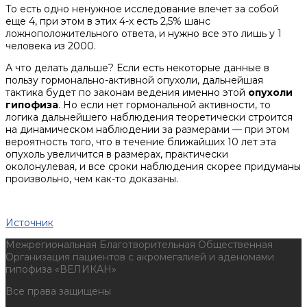
То есть одно ненужное исследование влечет за собой
еще 4, при этом в этих 4-х есть 2,5% шанс
ложноположительного ответа, и нужно все это лишь у 1
человека из 2000.
А что делать дальше? Если есть некоторые данные в
пользу гормонально-активной опухоли, дальнейшая
тактика будет по законам ведения именно этой
опухоли
гипофиза
. Но если нет гормональной активности, то
логика дальнейшего наблюдения теоретически строится
на динамическом наблюдении за размерами — при этом
вероятность того, что в течение ближайших 10 лет эта
опухоль увеличится в размерах, практически
околонулевая, и все сроки наблюдения скорее придуманы
произвольно, чем как-то доказаны.
Источник
Межрегиональная Благотворительная Общественная
Организация пациентов с акромегалией и аденомами
гипофиза «ВЕЛИКАН»
Все права защищены