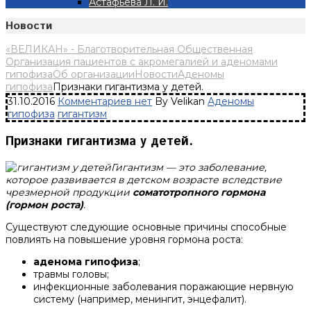
Астафьева Л. И.
Новости
«ВЕЛИКАН» - Благотворительная Общественная
Организация пациентов с акромегалией и аденомами
гипофиза
Об организации
Новости
Аденомы
гипофиза
Признаки гигантизма у детей.
31.10.2016
Комментариев нет
By Velikan
Аденомы
гипофиза
гигантизм
Признаки гигантизма у детей.
Гигантизм — это заболевание,
которое развивается в детском возрасте вследствие
чрезмерной продукции
соматотропного гормона
(гормон роста)
.
Существуют следующие основные причины способные
повлиять на повышение уровня гормона роста:
аденома гипофиза
;
травмы головы;
инфекционные заболевания поражающие нервную
систему (например, менингит, энцефалит).