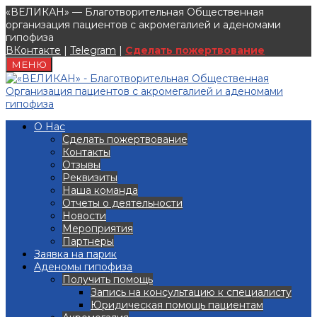
«ВЕЛИКАН» — Благотворительная Общественная
организация пациентов с акромегалией и аденомами
гипофиза
ВКонтакте
|
Telegram
|
Сделать пожертвование
МЕНЮ
О Нас
Сделать пожертвование
Контакты
Отзывы
Реквизиты
Наша команда
Отчеты о деятельности
Новости
Мероприятия
Партнеры
Заявка на парик
Аденомы гипофиза
Получить помощь
Запись на консультацию к специалисту
Юридическая помощь пациентам