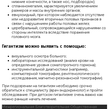
нижние конечности, а также нос, подбородок);
спланхномегалия, характеризуется увеличением
размеров и массы внутренних органов;
евнухоидный, при котором наблюдается отсутствие
или недоразвитие вторичных половых признаков в
связи с нарушением работы половых желез;
церебральный, сопровождающийся нарушениями со
стороны интеллекта вследствие поражения
головного мозга.
Гигантизм можно выявить с помощью:
визуального осмотра больного;
лабораторных исследований (анализ крови на
определение уровня соматотропного гормона);
инструментальной диагностики (например,
компьютерной томографии, рентгенологического
исследования, магнитно-резонансной томографии).
При подозрении на гигантизм необходимо срочно
обратиться к специалисту (врач-эндокринолог) и пройти
обследование. При детском гигантизме очень важно как
можно раньше начать лечение.
Межрегиональная Благотворительная Общественная