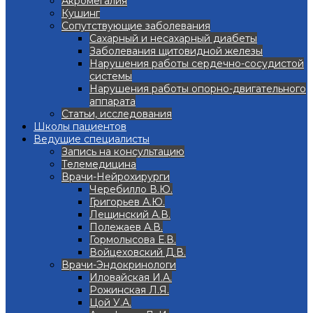
Акромегалия
Кушинг
Сопутствующие заболевания
Сахарный и несахарный диабеты
Заболевания щитовидной железы
Нарушения работы сердечно-сосудистой
системы
Нарушения работы опорно-двигательного
аппарата
Статьи, исследования
Школы пациентов
Ведущие специалисты
Запись на консультацию
Телемедицина
Врачи-Нейрохирурги
Черебилло В.Ю.
Григорьев А.Ю.
Лещинский А.В.
Полежаев А.В.
Гормолысова Е.В.
Войцеховский Д.В.
Врачи-Эндокринологи
Иловайская И.А.
Рожинская Л.Я.
Цой У.А.