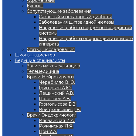
Акромегалия
Кушинг
Сопутствующие заболевания
Сахарный и несахарный диабеты
Заболевания щитовидной железы
Нарушения работы сердечно-сосудистой
системы
Нарушения работы опорно-двигательного
аппарата
Статьи, исследования
Школы пациентов
Ведущие специалисты
Запись на консультацию
Телемедицина
Врачи-Нейрохирурги
Черебилло В.Ю.
Григорьев А.Ю.
Лещинский А.В.
Полежаев А.В.
Гормолысова Е.В.
Войцеховский Д.В.
Врачи-Эндокринологи
Иловайская И.А.
Рожинская Л.Я.
Цой У.А.