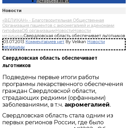
Астафьева Л. И.
Новости
«ВЕЛИКАН» - Благотворительная Общественная
Организация пациентов с акромегалией и аденомами
гипофиза
Об организации
Новости
Новости
медицины
Свердловская область обеспечивает льготников
03.07.2013
Комментариев нет
By Velikan
Новости
медицины
Свердловская область обеспечивает
льготников
Подведены первые итоги работы
программы лекарственного обеспечения
граждан Свердловской области,
страдающих редкими (орфанными)
заболеваниями, в т.ч.
акромегалией
.
Свердловская область стала одним из
первых регионов России, где было