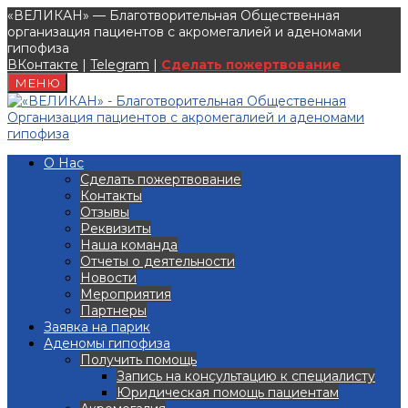
«ВЕЛИКАН» — Благотворительная Общественная
организация пациентов с акромегалией и аденомами
гипофиза
ВКонтакте
|
Telegram
|
Сделать пожертвование
МЕНЮ
О Нас
Сделать пожертвование
Контакты
Отзывы
Реквизиты
Наша команда
Отчеты о деятельности
Новости
Мероприятия
Партнеры
Заявка на парик
Аденомы гипофиза
Получить помощь
Запись на консультацию к специалисту
Юридическая помощь пациентам