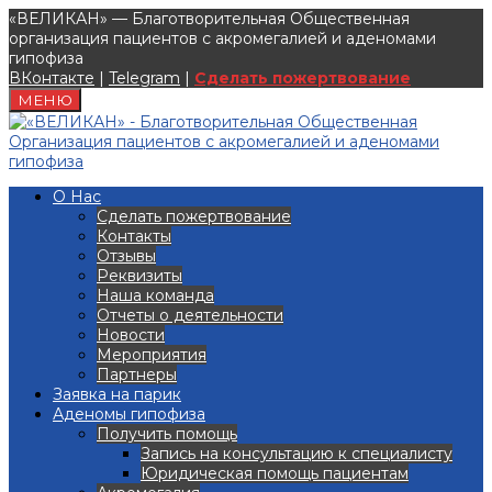
«ВЕЛИКАН» — Благотворительная Общественная
организация пациентов с акромегалией и аденомами
гипофиза
ВКонтакте
|
Telegram
|
Сделать пожертвование
МЕНЮ
О Нас
Сделать пожертвование
Контакты
Отзывы
Реквизиты
Наша команда
Отчеты о деятельности
Новости
Мероприятия
Партнеры
Заявка на парик
Аденомы гипофиза
Получить помощь
Запись на консультацию к специалисту
Юридическая помощь пациентам