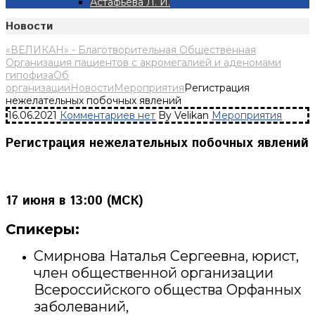
Астафьева Л. И.
Новости
«ВЕЛИКАН» - Благотворительная Общественная
Организация пациентов с акромегалией и аденомами
гипофиза
Об
организации
Новости
Мероприятия
Регистрация
нежелательных побочных явлений
16.06.2021
Комментариев нет
By Velikan
Мероприятия
Регистрация нежелательных побочных явлений
17 июня в 13:00 (МСК)
Спикеры:
Смирнова Наталья Сергеевна, юрист,
член общественной организации
Всероссийского общества Орфанных
заболеваний,