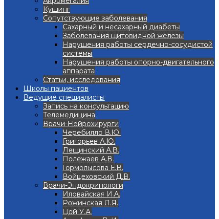
Акромегалия
Кушинг
Сопутствующие заболевания
Сахарный и несахарный диабеты
Заболевания щитовидной железы
Нарушения работы сердечно-сосудистой
системы
Нарушения работы опорно-двигательного
аппарата
Статьи, исследования
Школы пациентов
Ведущие специалисты
Запись на консультацию
Телемедицина
Врачи-Нейрохирурги
Черебилло В.Ю.
Григорьев А.Ю.
Лещинский А.В.
Полежаев А.В.
Гормолысова Е.В.
Войцеховский Д.В.
Врачи-Эндокринологи
Иловайская И.А.
Рожинская Л.Я.
Цой У.А.