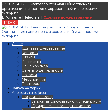
«ВЕЛИКАН» — Благотворительная Общественная
организация пациентов с акромегалией и аденомами
гипофиза
ВКонтакте
|
Telegram
|
Сделать пожертвование
МЕНЮ
О Нас
Сделать пожертвование
Контакты
Отзывы
Реквизиты
Наша команда
Отчеты о деятельности
Новости
Мероприятия
Партнеры
Заявка на парик
Аденомы гипофиза
Получить помощь
Запись на консультацию к специалисту
Юридическая помощь пациентам