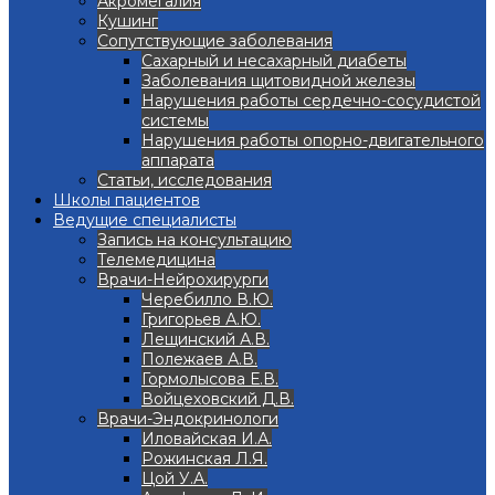
Акромегалия
Кушинг
Сопутствующие заболевания
Сахарный и несахарный диабеты
Заболевания щитовидной железы
Нарушения работы сердечно-сосудистой
системы
Нарушения работы опорно-двигательного
аппарата
Статьи, исследования
Школы пациентов
Ведущие специалисты
Запись на консультацию
Телемедицина
Врачи-Нейрохирурги
Черебилло В.Ю.
Григорьев А.Ю.
Лещинский А.В.
Полежаев А.В.
Гормолысова Е.В.
Войцеховский Д.В.
Врачи-Эндокринологи
Иловайская И.А.
Рожинская Л.Я.
Цой У.А.